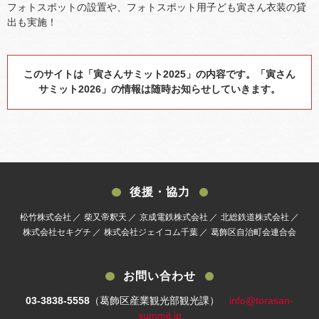
フォトスポットの設置や、フォトスポット用子ども寅さん衣装の貸
出も実施！
このサイトは「寅さんサミット2025」の内容です。「寅さん
サミット2026」の情報は随時お知らせしていきます。
後援・協力
松竹株式会社
柴又帝釈天
京成電鉄株式会社
北総鉄道株式会社
株式会社セキグチ
株式会社ジェイコム千葉
葛飾区自治町会連合会
お問い合わせ
03-3838-5558
（葛飾区産業観光部観光課）
info@torasan-
summit.jp