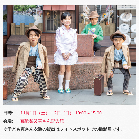
日時:
11月1日（土）・2日（日） 10:00～15:00
会場:
葛飾柴又寅さん記念館
※子ども寅さん衣装の貸出はフォトスポットでの撮影用です。